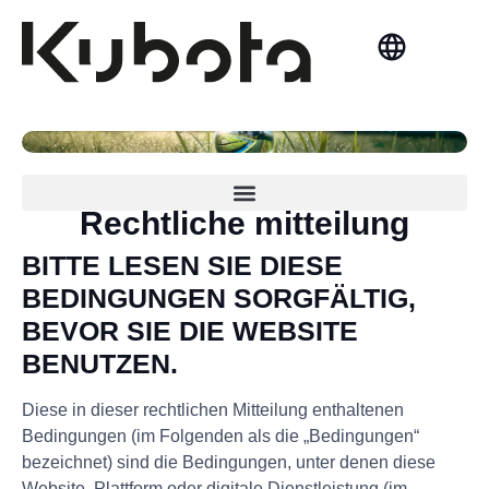
Norsk Bokmål
Cybersicherheits und betrugspräventionspolitik
Formular für den bericht über cybersicherheitsbetrug
Rechtliche mitteilung
BITTE LESEN SIE DIESE
BEDINGUNGEN SORGFÄLTIG,
BEVOR SIE DIE WEBSITE
BENUTZEN.
Diese in dieser rechtlichen Mitteilung enthaltenen
Bedingungen (im Folgenden als die „Bedingungen“
bezeichnet) sind die Bedingungen, unter denen diese
Website, Plattform oder digitale Dienstleistung (im