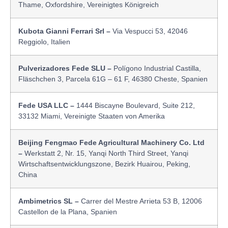
Thame, Oxfordshire, Vereinigtes Königreich
Kubota Gianni Ferrari Srl –
Via Vespucci 53, 42046
Reggiolo, Italien
Pulverizadores Fede SLU –
Polígono Industrial Castilla,
Fläschchen 3, Parcela 61G – 61 F, 46380 Cheste, Spanien
Fede USA LLC –
1444 Biscayne Boulevard, Suite 212,
33132 Miami, Vereinigte Staaten von Amerika
Beijing Fengmao Fede Agricultural Machinery Co. Ltd
–
Werkstatt 2, Nr. 15, Yanqi North Third Street, Yanqi
Wirtschaftsentwicklungszone, Bezirk Huairou, Peking,
China
Ambimetrics SL –
Carrer del Mestre Arrieta 53 B, 12006
Castellon de la Plana, Spanien