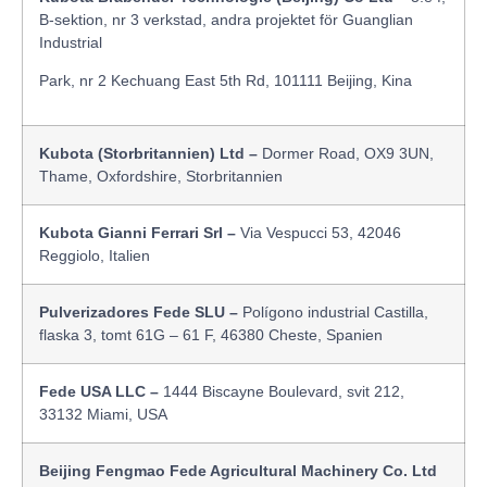
B-sektion, nr 3 verkstad, andra projektet för Guanglian
Industrial
Park, nr 2 Kechuang East 5th Rd, 101111 Beijing, Kina
Kubota (Storbritannien) Ltd –
Dormer Road, OX9 3UN,
Thame, Oxfordshire, Storbritannien
Kubota Gianni Ferrari Srl –
Via Vespucci 53, 42046
Reggiolo, Italien
Pulverizadores Fede SLU –
Polígono industrial Castilla,
flaska 3, tomt 61G – 61 F, 46380 Cheste, Spanien
Fede USA LLC –
1444 Biscayne Boulevard, svit 212,
33132 Miami, USA
Beijing Fengmao Fede Agricultural Machinery Co. Ltd