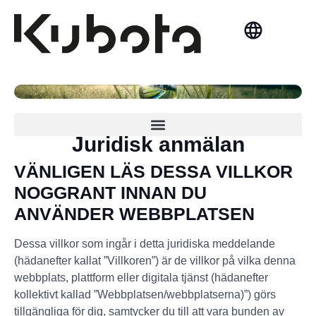
Norsk Bokmål
Cybersäkerhet och policy för bedrägeriförebyggande
Juridisk anmälan
VÄNLIGEN LÄS DESSA VILLKOR
NOGGRANT INNAN DU
ANVÄNDER WEBBPLATSEN
Dessa villkor som ingår i detta juridiska meddelande
(hädanefter kallat ”Villkoren”) är de villkor på vilka denna
webbplats, plattform eller digitala tjänst (hädanefter
kollektivt kallad ”Webbplatsen/webbplatserna)”) görs
tillgängliga för dig, samtycker du till att vara bunden av