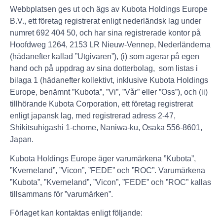
Webbplatsen ges ut och ägs av Kubota Holdings Europe
B.V., ett företag registrerat enligt nederländsk lag under
numret 692 404 50, och har sina registrerade kontor på
Hoofdweg 1264, 2153 LR Nieuw-Vennep, Nederländerna
(hädanefter kallad ”Utgivaren”), (i) som agerar på egen
hand och på uppdrag av sina dotterbolag, som listas i
bilaga 1 (hädanefter kollektivt, inklusive Kubota Holdings
Europe, benämnt ”Kubota”, ”Vi”, ”Vår” eller ”Oss”), och (ii)
tillhörande Kubota Corporation, ett företag registrerat
enligt japansk lag, med registrerad adress 2-47,
Shikitsuhigashi 1-chome, Naniwa-ku, Osaka 556-8601,
Japan.
Kubota Holdings Europe äger varumärkena ”Kubota”,
”Kverneland”, ”Vicon”, ”FEDE” och ”ROC”. Varumärkena
”Kubota”, ”Kverneland”, ”Vicon”, ”FEDE” och ”ROC” kallas
tillsammans för ”varumärken”.
Förlaget kan kontaktas enligt följande: