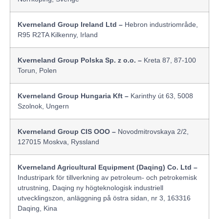
Kverneland Group Ireland Ltd –
Hebron industriområde,
R95 R2TA Kilkenny, Irland
Kverneland Group Polska Sp. z o.o. –
Kreta 87, 87-100
Torun, Polen
Kverneland Group Hungaria Kft –
Karinthy út 63, 5008
Szolnok, Ungern
Kverneland Group CIS OOO –
Novodmitrovskaya 2/2,
127015 Moskva, Ryssland
Kverneland Agricultural Equipment (Daqing) Co. Ltd –
Industripark för tillverkning av petroleum- och petrokemisk
utrustning, Daqing ny högteknologisk industriell
utvecklingszon, anläggning på östra sidan, nr 3, 163316
Daqing, Kina